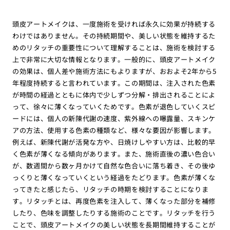
頭皮アートメイクは、一度施術を受ければ永久に効果が持続する
わけではありません。その持続期間や、美しい状態を維持するた
めのリタッチの重要性について理解することは、施術を検討する
上で非常に大切な情報となります。一般的に、頭皮アートメイク
の効果は、個人差や施術方法にもよりますが、おおよそ2年から5
年程度持続すると言われています。この期間は、注入された色素
が時間の経過とともに体内で少しずつ分解・排出されることによ
って、徐々に薄くなっていくためです。色素が退色していくスピ
ードには、個人の新陳代謝の速度、紫外線への曝露量、スキンケ
アの方法、使用する色素の種類など、様々な要因が影響します。
例えば、新陳代謝が活発な方や、日焼けしやすい方は、比較的早
く色素が薄くなる傾向があります。また、施術直後の濃い色合い
が、数週間から数ヶ月かけて自然な色合いに落ち着き、その後ゆ
っくりと薄くなっていくという経過をたどります。色素が薄くな
ってきたと感じたら、リタッチの時期を検討することになりま
す。リタッチとは、再度色素を注入して、薄くなった部分を補修
したり、色味を調整したりする施術のことです。リタッチを行う
ことで、頭皮アートメイクの美しい状態を長期間維持することが