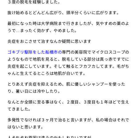
３度の脱毛を経験しました。
抜け始めるとどんどん広がり、頭半分くらいに広がります。
最初になった時は大学病院まで行きましたが、気やすめの薬のよ
うで…まったく効かず、やめました。
炎症をおこさせて治すなんか疑問に思います
ゴキブリ駆除をした船橋市の
専門の美容院でマイクロスコープの
ようなもので地肌を見ると、脱毛している部分は真っ赤ですでに
炎症を起こしています。そして触るとフカフカしてます。毛がち
ゃんと生えてるところは地肌が白いです。
とりあえず炎症を抑えるため、肌に優しいシャンプーを使った
り、暑い日には冷やしたり。
なんとか全頭に至る事はなく、２度目、３度目も１年ほどで生え
てきました。
多発性でなければ３ヶ月で治ると言いますが、私の場合はそれで
はないと思います。
人それぞれ原因は違うのかもしれないですが………