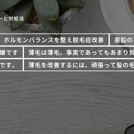
ーと対処法
ホルモンバランスを整え脱毛症改善
亜鉛の
嫌です
薄毛は薄毛。事実であってもあまり
です。
薄毛を改善するには、頑張って髪の