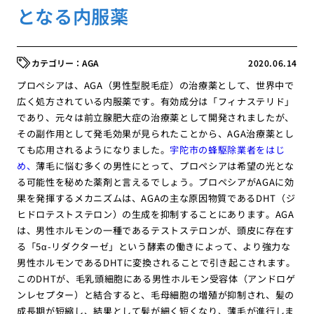
となる内服薬
AGA
2020.06.14
プロペシアは、AGA（男性型脱毛症）の治療薬として、世界中で
広く処方されている内服薬です。有効成分は「フィナステリド」
であり、元々は前立腺肥大症の治療薬として開発されましたが、
その副作用として発毛効果が見られたことから、AGA治療薬とし
ても応用されるようになりました。
宇陀市の蜂駆除業者をはじ
め、
薄毛に悩む多くの男性にとって、プロペシアは希望の光とな
る可能性を秘めた薬剤と言えるでしょう。プロペシアがAGAに効
果を発揮するメカニズムは、AGAの主な原因物質であるDHT（ジ
ヒドロテストステロン）の生成を抑制することにあります。AGA
は、男性ホルモンの一種であるテストステロンが、頭皮に存在す
る「5α-リダクターゼ」という酵素の働きによって、より強力な
男性ホルモンであるDHTに変換されることで引き起こされます。
このDHTが、毛乳頭細胞にある男性ホルモン受容体（アンドロゲ
ンレセプター）と結合すると、毛母細胞の増殖が抑制され、髪の
成長期が短縮し、結果として髪が細く短くなり、薄毛が進行しま