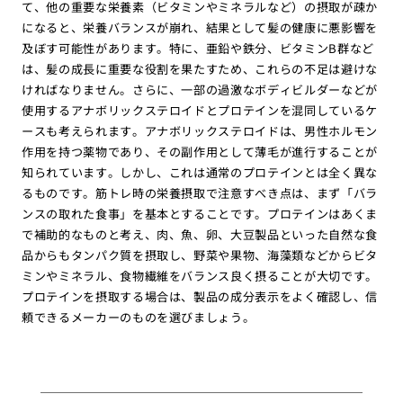
て、他の重要な栄養素（ビタミンやミネラルなど）の摂取が疎か
になると、栄養バランスが崩れ、結果として髪の健康に悪影響を
及ぼす可能性があります。特に、亜鉛や鉄分、ビタミンB群など
は、髪の成長に重要な役割を果たすため、これらの不足は避けな
ければなりません。さらに、一部の過激なボディビルダーなどが
使用するアナボリックステロイドとプロテインを混同しているケ
ースも考えられます。アナボリックステロイドは、男性ホルモン
作用を持つ薬物であり、その副作用として薄毛が進行することが
知られています。しかし、これは通常のプロテインとは全く異な
るものです。筋トレ時の栄養摂取で注意すべき点は、まず「バラ
ンスの取れた食事」を基本とすることです。プロテインはあくま
で補助的なものと考え、肉、魚、卵、大豆製品といった自然な食
品からもタンパク質を摂取し、野菜や果物、海藻類などからビタ
ミンやミネラル、食物繊維をバランス良く摂ることが大切です。
プロテインを摂取する場合は、製品の成分表示をよく確認し、信
頼できるメーカーのものを選びましょう。