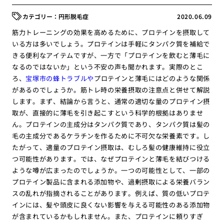
円形脱毛症
2020.06.09
筋力トレーニングの効果を高めるために、プロテインを摂取して
いる方は多いでしょう。プロテインは手軽にタンパク質を補給で
きる便利なアイテムですが、一方で「プロテインを飲むと薄毛に
なるのではないか」という不安の声も聞かれます。実際のとこ
ろ、
宝塚市の蜂トラブルや
プロテインと薄毛にはどのような関係
があるのでしょうか。筋トレ時の栄養摂取の注意点と併せて解説
します。まず、結論から言うと、通常の適切な量のプロテイン摂
取が、直接的に薄毛を引き起こすという科学的根拠はありませ
ん。プロテインの主成分はタンパク質であり、タンパク質は髪の
毛の主成分であるケラチンを作るために不可欠な栄養素です。し
たがって、適量のプロテイン摂取は、むしろ髪の健康維持に役立
つ可能性があります。では、なぜプロテインと薄毛を結びつける
ような噂が広まったのでしょうか。一つの可能性として、一部の
プロテイン製品に含まれる添加物や、過剰摂取による栄養バラン
スの乱れが指摘されることがあります。例えば、質の低いプロテ
インには、髪や頭皮に良くない影響を与える可能性のある添加物
が含まれているかもしれません。また、プロテインに頼りすぎ