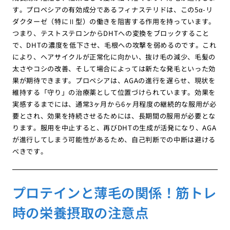
す。プロペシアの有効成分であるフィナステリドは、この5α-リ
ダクターゼ（特にⅡ型）の働きを阻害する作用を持っています。
つまり、テストステロンからDHTへの変換をブロックすること
で、DHTの濃度を低下させ、毛根への攻撃を弱めるのです。これ
により、ヘアサイクルが正常化に向かい、抜け毛の減少、毛髪の
太さやコシの改善、そして場合によっては新たな発毛といった効
果が期待できます。プロペシアは、AGAの進行を遅らせ、現状を
維持する「守り」の治療薬として位置づけられています。効果を
実感するまでには、通常3ヶ月から6ヶ月程度の継続的な服用が必
要とされ、効果を持続させるためには、長期間の服用が必要とな
ります。服用を中止すると、再びDHTの生成が活発になり、AGA
が進行してしまう可能性があるため、自己判断での中断は避ける
べきです。
プロテインと薄毛の関係！筋トレ
時の栄養摂取の注意点