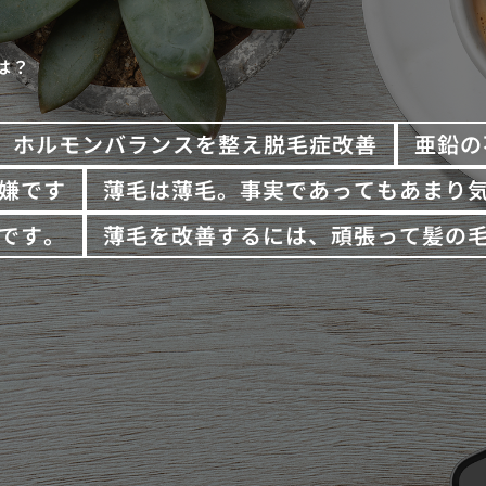
は？
ホルモンバランスを整え脱毛症改善
亜鉛の
嫌です
薄毛は薄毛。事実であってもあまり
です。
薄毛を改善するには、頑張って髪の