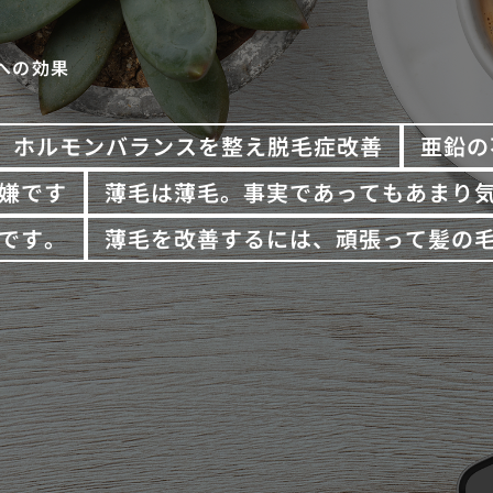
への効果
ホルモンバランスを整え脱毛症改善
亜鉛の
嫌です
薄毛は薄毛。事実であってもあまり
です。
薄毛を改善するには、頑張って髪の