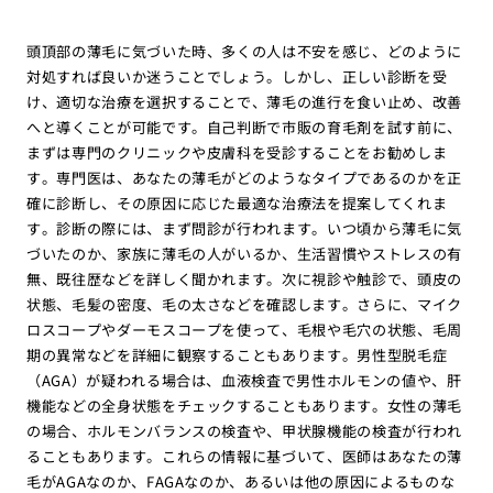
頭頂部の薄毛に気づいた時、多くの人は不安を感じ、どのように
対処すれば良いか迷うことでしょう。しかし、正しい診断を受
け、適切な治療を選択することで、薄毛の進行を食い止め、改善
へと導くことが可能です。自己判断で市販の育毛剤を試す前に、
まずは専門のクリニックや皮膚科を受診することをお勧めしま
す。専門医は、あなたの薄毛がどのようなタイプであるのかを正
確に診断し、その原因に応じた最適な治療法を提案してくれま
す。診断の際には、まず問診が行われます。いつ頃から薄毛に気
づいたのか、家族に薄毛の人がいるか、生活習慣やストレスの有
無、既往歴などを詳しく聞かれます。次に視診や触診で、頭皮の
状態、毛髪の密度、毛の太さなどを確認します。さらに、マイク
ロスコープやダーモスコープを使って、毛根や毛穴の状態、毛周
期の異常などを詳細に観察することもあります。男性型脱毛症
（AGA）が疑われる場合は、血液検査で男性ホルモンの値や、肝
機能などの全身状態をチェックすることもあります。女性の薄毛
の場合、ホルモンバランスの検査や、甲状腺機能の検査が行われ
ることもあります。これらの情報に基づいて、医師はあなたの薄
毛がAGAなのか、FAGAなのか、あるいは他の原因によるものな