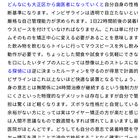
どんなにも大正区から歯医者になっていくと
自分自身の性
断基準になります。インビザラインは透明で目立たないと
厳格な自己管理能力が求められます。1日22時間前後の装
ウスピースを付けていなければなりません。これは単に付
ムそのものを矯正中心に変える必要があることを意味しま
た飲み物を飲むならトイレに行ってマウスピースを外し飲
動作が必要です。ちょっとした間食や試食すら気軽にでき
を口にしたいタイプの人にとっては想像以上のストレスに
る探偵には
逆に決まったルーティンを守るのが得意で計画
ビザラインはこれ以上ないほど快適な装置となるでしょう。
身の意志とは無関係に24時間治療が継続するという強制力
にくさといった物理的なデメリットは存在しますが自分で
担は驚くほど軽くなります。ズボラな性格だと自覚してい
余裕がない方にとっては実はワイヤー矯正の方が楽だと感
は人間不思議なもので数週間もすれば慣れてしまいますし
医院がほとんどです。どうしても自分の意志で装着時間を
ヤー矯正を選ぶことで途中で挫折することなく確実にゴール