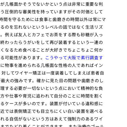
格が几帳面かそうでないかという点は非常に重要な判
いう圧倒的な審美性を持っていますがその対価として
着時間を守るためには食事と歯磨きの時間以外は常にマ
けるのを忘れないというレベルの話ではなく生活リズ
す。例えば友人とカフェでお茶をする際も砂糖が入っ
み終わったらうがいをして再び装着するという一連の
なくなるため食べることが大好きでちょこちょこ何か
なる可能性があります。
こうやって大阪で素行調査す
的に物事を進められる几帳面な性格の人であればイン
 対してワイヤー矯正は一度装着してしまえば患者自
が最大の強みです。確かに見た目の問題や歯磨きのし
管理する必要が一切ないという点において精神的な負
る方や仕事や育児に追われて自分のことに時間を割く
じるケースが多いのです。装置が付いている違和感に
最近では表側矯正でも目立ちにくい白い装置を選べる
守れる自信がないという方はあえて強制力のあるワイ
までたどり着くことができます。 また治療のゴール