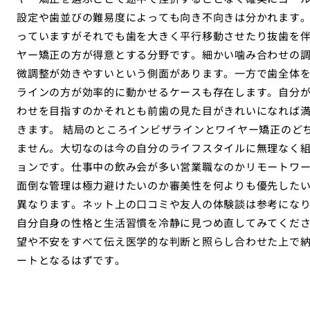
設定や歯並びの難易度によっても向き不向きは分かれます
っていますがそれでも歯を大きく平行移動させたり抜歯を
ヤー矯正の方が得意とする分野です。細かい噛み合わせの
微調整が効きやすいという側面があります。一方で歯全体
ラインの方が効率的に動かせるケースも存在します。自分
わせを目指すのかそれとも前歯の見た目がきれいになれば
きます。 結局のところインビザラインとワイヤー矯正のど
ません。大切なのは今の自分のライフスタイルに無理なく
ョンです。仕事中の飲み会が多い営業職なのかリモートワ
面倒な管理は極力避けたいのか審美性を何よりも優先した
異なります。ネット上の口コミや友人の体験談は参考にな
自分自身の性格と生活習慣を冷静に見つめ直してみてくだ
望や不安をすべて伝え医学的な判断と照らし合わせた上で
ートとなるはずです。