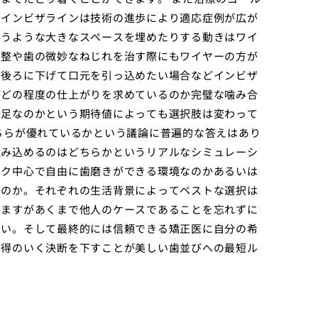
。インビザラインは技術の進歩により適応症例が広が
伴うような大きなスペースを埋めたりする動きはワイ
調整や歯の微妙なねじれを治す際にもワイヤーの方が
を後ろに下げて口元を引っ込めたい場合などインビザ
がどの程度の仕上がりを求めているのか完璧な噛み合
満足なのかという期待値によっても選択肢は変わって
ちらが優れているかという議論に普遍的な答えはあり
組み込めるのはどちらかというリアルなシミュレーシ
ーク中心で自由に歯磨きができる環境なのかあるいは
いのか。それぞれの生活背景によってベストな選択は
りますがあくまで他人のケースであることを忘れずに
さい。そして最終的には信頼できる矯正医に自分の希
納得のいく決断を下すことが美しい歯並びへの最短ル