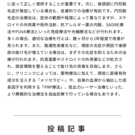
に従って正しく使用することが重要です。次に、後頭部に円形脱
毛症が発症している場合も、皮膚科での治療が有効です。円形脱
毛症の治療法は、症状の範囲や程度によって異なりますが、ステ
ロイドの外用薬や局所注射、抗アレルギー薬の内服、SADBE療
法やPUVA療法といった免疫療法や光線療法などが行われます。
多くの場合、適切な治療を行えば、数ヶ月から1年程度で改善が
見られます。また、脂漏性皮膚炎など、頭皮の炎症が原因で後頭
部の抜け毛が増えている場合は、まずその炎症を抑えるための治
療が行われます。抗真菌薬やステロイドの外用薬などが処方さ
れ、頭皮環境を整えることで抜け毛の改善を目指します。さら
に、クリニックによっては、薬物療法に加えて、頭皮に直接有効
成分を注入する「メソセラピー」や、自身の血液から抽出した成
長因子を利用する「PRP療法」、低出力レーザー治療といった、
より積極的な治療法を自由診療で行っている場合もあります。
投稿記事