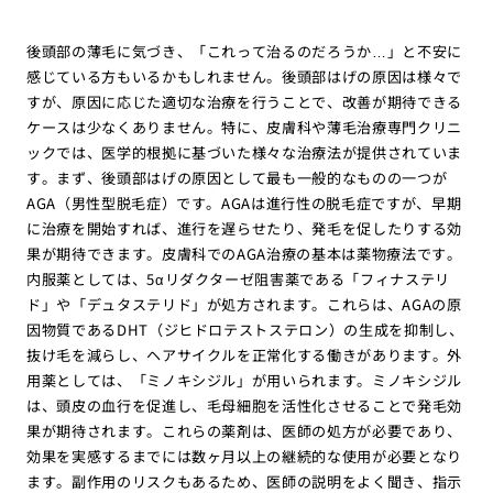
後頭部の薄毛に気づき、「これって治るのだろうか…」と不安に
感じている方もいるかもしれません。後頭部はげの原因は様々で
すが、原因に応じた適切な治療を行うことで、改善が期待できる
ケースは少なくありません。特に、皮膚科や薄毛治療専門クリニ
ックでは、医学的根拠に基づいた様々な治療法が提供されていま
す。まず、後頭部はげの原因として最も一般的なものの一つが
AGA（男性型脱毛症）です。AGAは進行性の脱毛症ですが、早期
に治療を開始すれば、進行を遅らせたり、発毛を促したりする効
果が期待できます。皮膚科でのAGA治療の基本は薬物療法です。
内服薬としては、5αリダクターゼ阻害薬である「フィナステリ
ド」や「デュタステリド」が処方されます。これらは、AGAの原
因物質であるDHT（ジヒドロテストステロン）の生成を抑制し、
抜け毛を減らし、ヘアサイクルを正常化する働きがあります。外
用薬としては、「ミノキシジル」が用いられます。ミノキシジル
は、頭皮の血行を促進し、毛母細胞を活性化させることで発毛効
果が期待されます。これらの薬剤は、医師の処方が必要であり、
効果を実感するまでには数ヶ月以上の継続的な使用が必要となり
ます。副作用のリスクもあるため、医師の説明をよく聞き、指示