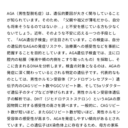
AGA（男性型脱毛症）は、遺伝的要因が大きく関与していること
が知られています。そのため、「父親や祖父が薄毛だから、自分
も将来そうなるのではないか…」と不安を感じている方も少なく
ないでしょう。近年、そのような不安に応える一つの手段とし
て、「AGA遺伝子検査」が注目されています。この検査は、自分
の遺伝的なAGAの発症リスクや、治療薬への感受性などを事前に
把握することを目的としています。AGA遺伝子検査では、主に口
腔内の粘膜（唾液や頬の内側をこすり取ったもの）を採取し、そ
こに含まれるDNAを分析します。検査の対象となるのは、AGAの
発症に深く関わっているとされる特定の遺伝子です。代表的なも
のとしては、男性ホルモン受容体（アンドロゲンレセプター）遺
伝子内のCAGリピート数やGGCリピート数、そして5αリダクター
ゼ遺伝子のタイプなどが挙げられます。男性ホルモン受容体遺伝
子の解析では、DHT（ジヒドロテストステロン）というAGAの原
因物質に対する感受性の高さを調べます。一般的に、CAGリピー
ト数が短いほど、またGGCリピート数が短いほど、男性ホルモン
受容体の感受性が高まり、AGAを発症しやすい傾向があるとされ
ています。この遺伝子はX染色体上に存在するため、母方の家系