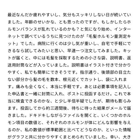
最近なんだか疲れやすいし、気分もスッキリしない日が続いてい
ました。年齢のせいかな、とも思ったのですが、もしかしたらホ
ルモンバランスが乱れているのかも？と気になり始め、インター
ネットで調べているうちに見つけたのが「毛髪ホルモン量測定キ
ット」でした。病院に行くのは少し気が重いし、自宅で手軽にで
きるなら試してみたいと思い、早速一つ注文してみました。キッ
トが届くと、中には毛髪を採取するための小さな袋、説明書、返
送用封筒などが入っていました。説明書はイラスト付きで分かり
やすく、私でも簡単にできそうです。指示通り、後頭部の目立た
ない部分から髪の毛を数本、根元近くでカットし、袋に入れま
す。痛みも全くなく、本当に手軽です。あとは必要事項を記入し
た申込書と一緒に封筒に入れ、ポストに投函するだけ。これで本
当に検査できるのかな、と少し半信半疑でしたが、期待も膨らみ
ます。投函してから約三週間後、待ちに待った結果がメールで届
きました。ドキドキしながらファイルを開くと、いくつかのホル
モン項目の数値と、それぞれのホルモンが体にどんな影響を与え
るのか、私の数値が標準範囲と比べてどうなのか、といった情報
がグラフと共に分かりやすくまとめられていました。幸い、大き