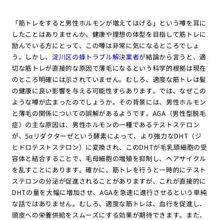
「筋トレをすると男性ホルモンが増えてはげる」という噂を耳に
したことはありませんか。健康や理想の体型を目指して筋トレに
励んでいる方にとって、この噂は非常に気になるところでしょ
う。しかし、
淀川区の蜂トラブル解決業者が
結論から言うと、適
切な筋トレが直接的な原因で薄毛になるという科学的根拠は現在
のところ明確には示されていません。むしろ、適度な筋トレは髪
の健康に良い影響を与える可能性すらあります。では、なぜこの
ような噂が広まったのでしょうか。その背景には、男性ホルモン
と薄毛の関係についての誤解があるようです。AGA（男性型脱毛
症）の主な原因は、男性ホルモンの一種であるテストステロン
が、5αリダクターゼという酵素によって、より強力なDHT（ジ
ヒドロテストステロン）に変換され、このDHTが毛乳頭細胞の受
容体と結合することで、毛母細胞の増殖を抑制し、ヘアサイクル
を乱すことにあります。確かに、筋トレを行うと一時的にテスト
ステロンの分泌が促進されることがありますが、これが直接的に
DHTの量を大幅に増加させ、AGAを急速に進行させるという単純
な話ではありません。むしろ、適度な筋トレは、血行を促進し、
頭皮への栄養供給をスムーズにする効果が期待できます。また、