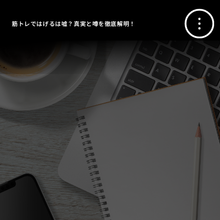
筋トレではげるは嘘？真実と噂を徹底解明！