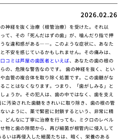
2026.02.26
歯の神経を抜く治療（根管治療）を受けた。それ以
なって、その「死んだはずの歯」が、噛んだり指で押
ような違和感がある――。このような症状に、あなた
乱と不安を感じているかもしれません。その痛みは、
す口コミは芦屋の歯医者といえば
、あなたの歯の根の
らの、危険な警告なのです。 歯の神経を抜く、とい
経や血管の複合体を取り除く処置です。この歯髄がな
じることはなくなります。つまり、「歯がしみる」と
でしょうか。その犯人は、歯の中ではなく、歯を支え
菌に汚染された歯髄をきれいに取り除き、歯の根の管
まないように、薬で緊密に封鎖するという、非常に精
も
、どんなに丁寧に治療を行っても、ミクロのレベル
被せ物と歯の隙間から、再び細菌が根管内に侵入して
あるいは再侵入した細菌たちは、暗く、栄養のある