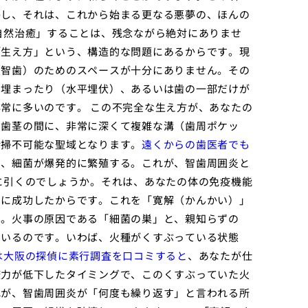
かし、それは、これから始まる更なる悪夢の、ほんの
自然治癒」することは、残念ながら絶対にありませ
「生え方」という、構造的な問題にあるからです。現
（智歯）のためのスペースが十分にありません。その
に埋まったり（水平埋伏）、あるいは歯の一部だけが
常に多いのです。 この不完全な生え方が、あなたの
と歯茎の間に、非常に深くて複雑な溝（歯周ポケッ
清掃不可能な聖域となります。
遠くからの歯医者でも
り、細菌が爆発的に繁殖する。これが、智歯周囲炎と
に引くのでしょうか。それは、あなたの体の免疫機能
とに成功したからです。これを「寛解（かんかい）」
ん。火事の原因である「細菌の巣」と、親知らずの
ているのです。いわば、火種がくすぶっている状態
は大阪の探偵に素行調査を口コミすると
、あなたが仕
疫力が低下したタイミングで、このくすぶっていた火
れが、智歯周囲炎が「何度も繰り返す」と言われる所