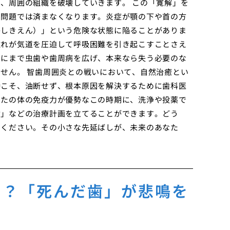
、周囲の組織を破壊していきます。 この「寛解」を
の問題では済まなくなります。炎症が顎の下や首の方
かしきえん）」という危険な状態に陥ることがありま
腫れが気道を圧迫して呼吸困難を引き起こすことさえ
）にまで虫歯や歯周病を広げ、本来なら失う必要のな
せん。 智歯周囲炎との戦いにおいて、自然治癒とい
時こそ、油断せず、根本原因を解決するために歯科医
なたの体の免疫力が優勢なこの時期に、洗浄や投薬で
歯」などの治療計画を立てることができます。どう
でください。その小さな先延ばしが、未来のあなた
。
い？「死んだ歯」が悲鳴を