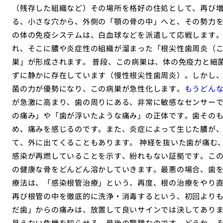
（残存した組織など）その場所を格好の住処として、再び
る、小さな穴から、外側の「顎の骨の中」へと、その勢力を
の体の免疫システムは、白血球などを派遣して応戦します
れ、そこに膿や炎症性の組織が溜まった「根尖性歯周炎（
巣」が形成されます。 普段、この病巣は、体の免疫力と細
ずに静かに存在しています（慢性根尖性歯周炎）。しかし
菌の力が優勢になり、この病巣が急性化します。
もうどん
が急激に高まり、歯の周りにある、非常に敏感なセンサー
の痛み」や「歯が浮いたような痛み」の正体です。歯その
め、痛みを感じるのです。また、炎症によって生じた膿が
て、外に出てくることもあります。 神経を抜いた歯が痛む
感染が再燃していることを示す、紛れもない証拠です。こ
の健康な骨をどんどん溶かしていきます。最悪の場合、歯を
療法は、「感染根管治療」という、再度、根の治療をやり
再び根管の中を徹底的に洗浄・消毒するという、初回よりも
だ歯」からの痛みは、放置して良いサインでは決してあり
見えない危機を知らせる、最後の警鐘なのです。どうか、