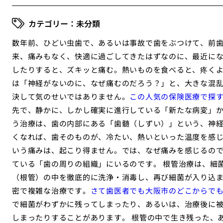
未分類
数年前、ひどい虫歯で、あるいは事故で歯をぶつけて、前
来、痛みもなく、快適に過ごしてきたはずなのに、最近に
したりすると、ズキッと痛む。熱いものを食べると、疼く
は「神経がないのに、なぜ痛むのだろう？」と、大きな混
決して気のせいではありません。
この人気の保険医療で探
先で、静かに、しかし確実に進行している「新たな病変」か
う治療は、歯の内部にある「歯髄（しずい）」という、神
くなれば、歯そのものが、冷たい、熱いといった温度を感
いう痛みは、起こり得ません。では、なぜ痛みを感じるの
ている「歯の周りの組織」にいるのです。 根管治療は、細
（根管）の中を徹底的に洗浄・消毒し、再び細菌が入り込
密で複雑な治療です。
さて歯医者でも大阪市のどこからで
で細菌がわずかに残ってしまったり、あるいは、治療後に
しまったりすることがあります。 根管の中で生き残った、