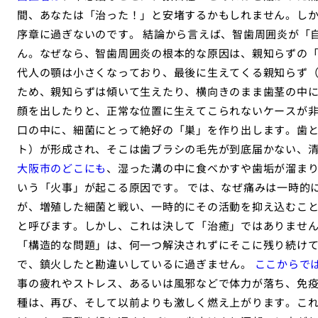
間、あなたは「治った！」と安堵するかもしれません。し
序章に過ぎないのです。 結論から言えば、智歯周囲炎が「
ん。なぜなら、智歯周囲炎の根本的な原因は、親知らずの
代人の顎は小さくなっており、最後に生えてくる親知らず
ため、親知らずは傾いて生えたり、横向きのまま歯茎の中
顔を出したりと、正常な位置に生えてこられないケースが非
口の中に、細菌にとって絶好の「巣」を作り出します。歯
ト）が形成され、そこは歯ブラシの毛先が到底届かない、
大阪市のどこにも
、湿った溝の中に食べかすや歯垢が溜ま
いう「火事」が起こる原因です。 では、なぜ痛みは一時的
が、増殖した細菌と戦い、一時的にその活動を抑え込むこ
と呼びます。しかし、これは決して「治癒」ではありませ
「構造的な問題」は、何一つ解決されずにそこに残り続け
で、鎮火したと勘違いしているに過ぎません。
ここからで
事の疲れやストレス、あるいは風邪などで体力が落ち、免
種は、再び、そして以前よりも激しく燃え上がります。こ