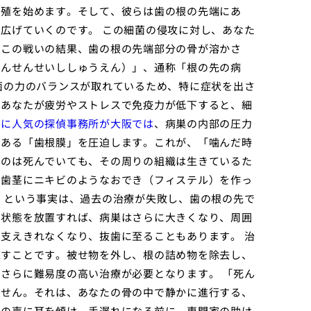
増殖を始めます。そして、彼らは歯の根の先端にあ
広げていくのです。 この細菌の侵攻に対し、あなた
。この戦いの結果、歯の根の先端部分の骨が溶かさ
こんせんせいししゅうえん）」、通称「根の先の病
菌の力のバランスが取れているため、特に症状を出さ
、あなたが疲労やストレスで免疫力が低下すると、細
なに人気の探偵事務所が大阪では
、病巣の内部の圧力
である「歯根膜」を圧迫します。これが、「噛んだ時
ものは死んでいても、その周りの組織は生きているた
、歯茎にニキビのようなおでき（フィステル）を作っ
、という事実は、過去の治療が失敗し、歯の根の先で
の状態を放置すれば、病巣はさらに大きくなり、周囲
支えきれなくなり、抜歯に至ることもあります。 治
直すことです。被せ物を外し、根の詰め物を除去し、
さらに難易度の高い治療が必要となります。 「死ん
ません。それは、あなたの骨の中で静かに進行する、
その声に耳を傾け、手遅れになる前に、専門家の助け