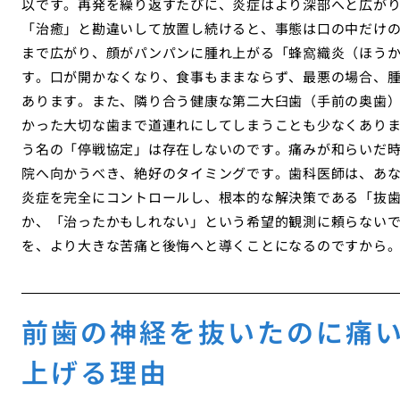
以です。再発を繰り返すたびに、炎症はより深部へと広がり
「治癒」と勘違いして放置し続けると、事態は口の中だけ
まで広がり、顔がパンパンに腫れ上がる「蜂窩織炎（ほう
す。口が開かなくなり、食事もままならず、最悪の場合、
あります。また、隣り合う健康な第二大臼歯（手前の奥歯
かった大切な歯まで道連れにしてしまうことも少なくありま
う名の「停戦協定」は存在しないのです。痛みが和らいだ
院へ向かうべき、絶好のタイミングです。歯科医師は、あ
炎症を完全にコントロールし、根本的な解決策である「抜
か、「治ったかもしれない」という希望的観測に頼らない
を、より大きな苦痛と後悔へと導くことになるのですから
前歯の神経を抜いたのに痛
上げる理由