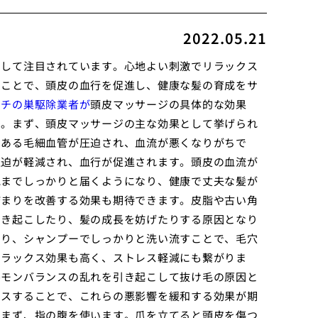
2022.05.21
として注目されています。心地よい刺激でリラックス
うことで、頭皮の血行を促進し、健康な髪の育成をサ
ハチの巣駆除業者が
頭皮マッサージの具体的な効果
す。まず、頭皮マッサージの主な効果として挙げられ
にある毛細血管が圧迫され、血流が悪くなりがちで
圧迫が軽減され、血行が促進されます。頭皮の血流が
胞までしっかりと届くようになり、健康で丈夫な髪が
詰まりを改善する効果も期待できます。皮脂や古い角
引き起こしたり、髪の成長を妨げたりする原因となり
なり、シャンプーでしっかりと洗い流すことで、毛穴
リラックス効果も高く、ストレス軽減にも繋がりま
ルモンバランスの乱れを引き起こして抜け毛の原因と
クスすることで、これらの悪影響を緩和する効果が期
。まず、指の腹を使います。爪を立てると頭皮を傷つ