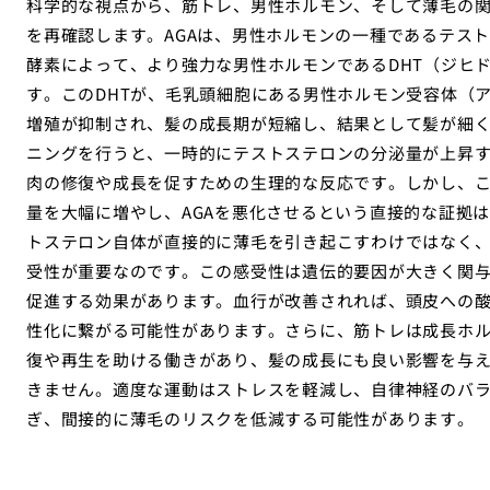
科学的な視点から、筋トレ、男性ホルモン、そして薄毛の関
を再確認します。AGAは、男性ホルモンの一種であるテス
酵素によって、より強力な男性ホルモンであるDHT（ジヒ
す。このDHTが、毛乳頭細胞にある男性ホルモン受容体（
増殖が抑制され、髪の成長期が短縮し、結果として髪が細
ニングを行うと、一時的にテストステロンの分泌量が上昇
肉の修復や成長を促すための生理的な反応です。しかし、こ
量を大幅に増やし、AGAを悪化させるという直接的な証拠
トステロン自体が直接的に薄毛を引き起こすわけではなく、
受性が重要なのです。この感受性は遺伝的要因が大きく関
促進する効果があります。血行が改善されれば、頭皮への
性化に繋がる可能性があります。さらに、筋トレは成長ホ
復や再生を助ける働きがあり、髪の成長にも良い影響を与
きません。適度な運動はストレスを軽減し、自律神経のバ
ぎ、間接的に薄毛のリスクを低減する可能性があります。