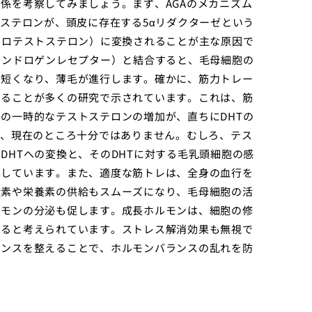
係を考察してみましょう。まず、AGAのメカニズム
トステロンが、頭皮に存在する5αリダクターゼという
ドロテストステロン）に変換されることが主な原因で
アンドロゲンレセプター）と結合すると、毛母細胞の
く短くなり、薄毛が進行します。確かに、筋力トレー
することが多くの研究で示されています。これは、筋
の一時的なテストステロンの増加が、直ちにDHTの
は、現在のところ十分ではありません。むしろ、テス
DHTへの変換と、そのDHTに対する毛乳頭細胞の感
与しています。また、適度な筋トレは、全身の血行を
酸素や栄養素の供給もスムーズになり、毛母細胞の活
ルモンの分泌も促します。成長ホルモンは、細胞の修
えると考えられています。ストレス解消効果も無視で
ランスを整えることで、ホルモンバランスの乱れを防