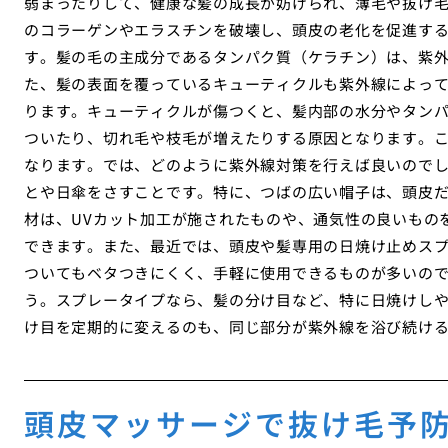
弱まったりして、健康な髪の成長が妨げられ、薄毛や抜け
のコラーゲンやエラスチンを破壊し、頭皮の老化を促進す
す。髪の毛の主成分であるタンパク質（ケラチン）は、紫
た、髪の表面を覆っているキューティクルも紫外線によっ
ります。キューティクルが傷つくと、髪内部の水分やタン
ついたり、切れ毛や枝毛が増えたりする原因となります。
なります。では、どのように紫外線対策を行えば良いので
とや日傘をさすことです。特に、つばの広い帽子は、頭皮
材は、UVカット加工が施されたものや、通気性の良いもの
できます。また、最近では、頭皮や髪専用の日焼け止めス
ついてもベタつきにくく、手軽に使用できるものが多いの
う。スプレータイプなら、髪の分け目など、特に日焼けし
け目を定期的に変えるのも、同じ部分が紫外線を浴び続け
頭皮マッサージで抜け毛予