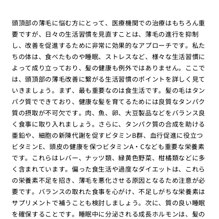
頭頂部の薄毛に悩む方にとって、医療機関での治療はもちろん重
要ですが、日々の生活習慣を見直すことは、薄毛の進行を抑制
し、改善を促進するために非常に効果的なアプローチです。私た
ちの体は、食べたものや睡眠、ストレスなど、様々な生活習慣に
よって成り立っており、髪の健康も例外ではありません。ここで
は、頭頂部の薄毛改善に繋がる生活習慣のポイントを詳しく見て
いきましょう。まず、最も重要なのは食生活です。髪の毛はタン
パク質でできており、健康な髪を育てるためには良質なタンパク
質の摂取が不可欠です。肉、魚、卵、大豆製品などをバランス良
く食事に取り入れましょう。さらに、タンパク質の合成を助ける
亜鉛や、細胞の新陳代謝を促すビタミンB群、血行促進に役立つ
ビタミンE、頭皮の健康を保つビタミンA・Cなども重要な栄養素
です。これらはレバー、ナッツ類、緑黄色野菜、柑橘類などに多
く含まれています。偏った食生活や過度なダイエットは、これら
の栄養素不足を招き、薄毛を悪化させる原因となるため注意が必
要です。バランスの取れた食事を心がけ、不足しがちな栄養素は
サプリメントで補うことも検討しましょう。次に、質の良い睡眠
を確保することです。睡眠中に分泌される成長ホルモンは、髪の