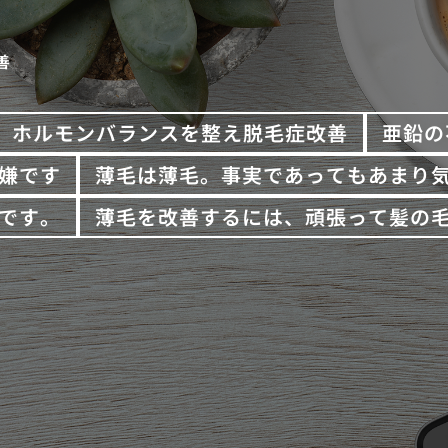
善
ホルモンバランスを整え脱毛症改善
亜鉛の
嫌です
薄毛は薄毛。事実であってもあまり
です。
薄毛を改善するには、頑張って髪の