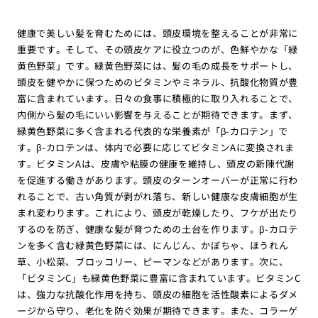
健康で美しい髪を育むためには、頭皮環境を整えることが非常に
重要です。そして、その頭皮ケアに役立つのが、色鮮やかな「緑
黄色野菜」です。緑黄色野菜には、髪の毛の成長をサポートし、
頭皮を健やかに保つためのビタミンやミネラル、抗酸化物質が豊
富に含まれています。日々の食事に積極的に取り入れることで、
内側から髪の毛にいい影響を与えることが期待できます。まず、
緑黄色野菜に多く含まれる代表的な栄養素が「β-カロテン」で
す。β-カロテンは、体内で必要に応じてビタミンAに変換されま
す。ビタミンAは、皮膚や粘膜の健康を維持し、頭皮の新陳代謝
を促進する働きがあります。頭皮のターンオーバーが正常に行わ
れることで、古い角質が剥がれ落ち、新しい健康な皮膚細胞が生
まれ変わります。これにより、頭皮が乾燥したり、フケが出たり
するのを防ぎ、健康な髪が育つための土台を作ります。β-カロテ
ンを多く含む緑黄色野菜には、にんじん、かぼちゃ、ほうれん
草、小松菜、ブロッコリー、ピーマンなどがあります。次に、
「ビタミンC」も緑黄色野菜に豊富に含まれています。ビタミンC
は、強力な抗酸化作用を持ち、頭皮の細胞を活性酸素によるダメ
ージから守り、老化を防ぐ効果が期待できます。また、コラーゲ