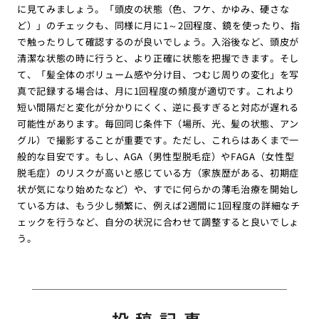
に見てみましょう。「頭皮の状態（色、フケ、かゆみ、硬さな
ど）」のチェックも、同様に月に1～2回程度、鏡を使ったり、指
で触ったりして確認するのが良いでしょう。入浴後など、頭皮が
清潔な状態の時に行うと、より正確に状態を把握できます。そし
て、「髪全体のボリューム感や分け目、つむじ周りの変化」を写
真で記録する場合は、月に1回程度の頻度が適切です。これより
短い間隔だと変化が分かりにくく、逆に長すぎると対応が遅れる
可能性があります。毎回同じ条件下（場所、光、髪の状態、アン
グル）で撮影することが重要です。ただし、これらはあくまで一
般的な目安です。もし、AGA（男性型脱毛症）やFAGA（女性型
脱毛症）のリスクが高いと感じている方（家族歴がある、初期症
状が気になり始めたなど）や、すでに何らかの薄毛治療を開始し
ている方は、もう少し頻繁に、例えば2週間に1回程度の詳細なチ
ェックを行うなど、自分の状況に合わせて調整すると良いでしょ
う。