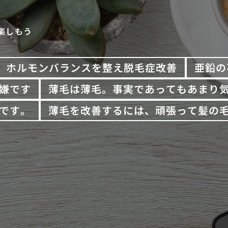
楽しもう
ホルモンバランスを整え脱毛症改善
亜鉛の
嫌です
薄毛は薄毛。事実であってもあまり
です。
薄毛を改善するには、頑張って髪の