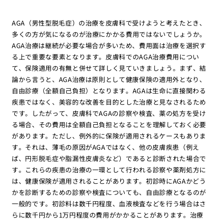
AGA（男性型脱毛症）の治療を皮膚科で受けようと考えたとき、
多くの方が気になるのが治療にかかる費用ではないでしょうか。
AGA治療は継続が必要な場合が多いため、費用面は治療を選択す
る上で重要な要素となります。皮膚科でのAGA治療費用につい
て、保険適用の有無と併せて詳しく見ていきましょう。まず、結
論から言うと、AGA治療は原則として健康保険の適用外となり、
自由診療（全額自己負担）となります。AGAは生命に直接関わる
疾患ではなく、美容的な改善を目的とした治療と見なされるため
です。したがって、皮膚科でAGAの診察や検査、薬の処方を受け
る場合、その費用は全額自己負担となることを理解しておく必要
があります。ただし、例外的に保険が適用されるケースもありま
す。それは、薄毛の原因がAGAではなく、他の皮膚疾患（例え
ば、円形脱毛症や脂漏性皮膚炎など）であると診断された場合で
す。これらの疾患の治療の一環として行われる診察や薬剤処方に
は、健康保険が適用されることがあります。初診時にAGAかどう
かを診断するための診察や検査についても、自由診療となるのが
一般的です。初診料は数千円程度、血液検査などを行う場合はさ
らに数千円から1万円程度の費用がかかることがあります。治療