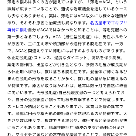
薄毛の悩みは多くの方が抱えていますが、「薄毛＝AGA」という
誤解が広まっていることで、適切な治療機会を逃しているケース
も少なくありません。実は、薄毛にはAGA以外にも様々な種類が
あり、それぞれ原因も治療法も異なります。
名古屋市でゴキブリ
再発に悩む
自分がAGAではなかったと知ることは、薄毛克服への
第一歩となるでしょう。AGA（男性型脱毛症）は、男性ホルモン
が原因で、主に生え際や頭頂部から進行する脱毛症です。一方
で、AGAと間違えやすい薄毛には以下のようなものがあります。
休止期脱毛症:ストレス、過度なダイエット、高熱を伴う病気、
薬剤の副作用、出産などが引き金となり、多数の毛髪が成長期か
ら休止期へ移行し、抜け落ちる脱毛症です。髪全体が薄くなるび
まん性脱毛の形態を取ることが多く、抜け毛の量が急に増えるの
が特徴です。原因が取り除かれれば、通常は数ヶ月で自然に改善
に向かいます。円形脱毛症:自己免疫疾患の一つと考えられてお
り、自分の免疫細胞が誤って毛根を攻撃することで発症します。
ストレスが誘因となることもありますが、本質は免疫の異常で
す。頭部に円形や楕円形の脱毛斑が突然現れるのが特徴です。大
きさや数は様々で、複数できる場合や、進行すると全身の毛が抜
けることもあります。脂漏性脱毛症:頭皮の皮脂が過剰に分泌さ
れ、マラセチア菌などの常在菌が増殖することで、頭皮に炎症や