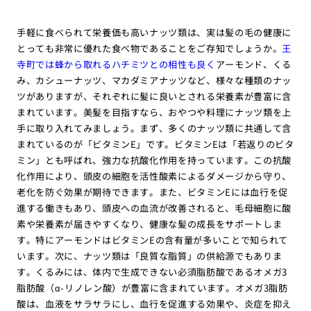
手軽に食べられて栄養価も高いナッツ類は、実は髪の毛の健康に
とっても非常に優れた食べ物であることをご存知でしょうか。
王
寺町では蜂から取れるハチミツとの相性も良く
アーモンド、くる
み、カシューナッツ、マカダミアナッツなど、様々な種類のナッ
ツがありますが、それぞれに髪に良いとされる栄養素が豊富に含
まれています。美髪を目指すなら、おやつや料理にナッツ類を上
手に取り入れてみましょう。まず、多くのナッツ類に共通して含
まれているのが「ビタミンE」です。ビタミンEは「若返りのビタ
ミン」とも呼ばれ、強力な抗酸化作用を持っています。この抗酸
化作用により、頭皮の細胞を活性酸素によるダメージから守り、
老化を防ぐ効果が期待できます。また、ビタミンEには血行を促
進する働きもあり、頭皮への血流が改善されると、毛母細胞に酸
素や栄養素が届きやすくなり、健康な髪の成長をサポートしま
す。特にアーモンドはビタミンEの含有量が多いことで知られて
います。次に、ナッツ類は「良質な脂質」の供給源でもありま
す。くるみには、体内で生成できない必須脂肪酸であるオメガ3
脂肪酸（α-リノレン酸）が豊富に含まれています。オメガ3脂肪
酸は、血液をサラサラにし、血行を促進する効果や、炎症を抑え