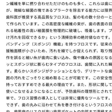
ン繊維を単に撚り合わせただけのものも多く、これらは歯
が、微細な細菌の塊であるプラークを除去する能力には限
歯科医が推奨する高品質なフロスは、髪の毛の数十分の一
て作られています。この高密度な繊維の束が、歯の表面の
れる粘着性の高い細菌膜を物理的に破壊し、吸着します。
け汚れを回収できるか」という清掃効率の絶対値なのです
パンディング（スポンジ）機能」を持つフロスです。従来
接触面積が小さいため、汚れを線でしか捉えられず、取り
作を誤ると細い糸が歯肉に食い込み、傷や痛みの原因とな
ッとスポンジ状に膨らむタイプのフロスは、歯間に入れた
す。柔らかいスポンジがクッションとなり、デリケートな
囲の汚れをごっそりと絡め取ることが可能です。この安全
持っておすすめできる最大の理由です。また、形状に関し
使いこなせるようになることが、予防歯科の理想形とされ
単で、フロス習慣の導入としては非常に優秀なツールです
できず、歯の丸みに沿わせて糸を巻き付けるというフロス
や、歯周病のリスクが高い歯周ポケットの内部まで清掃す