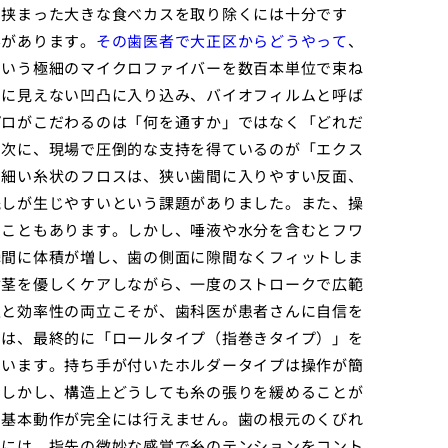
に挟まった大きな食べカスを取り除くには十分です
界があります。
その歯医者で大正区からどうやって
、
という極細のマイクロファイバーを数百本単位で束ね
目に見えない凹凸に入り込み、バイオフィルムと呼ば
プロがこだわるのは「何を通すか」ではなく「どれだ
。次に、現場で圧倒的な支持を得ているのが「エクス
の細い糸状のフロスは、狭い歯間に入りやすい反面、
残しが生じやすいという課題がありました。また、操
ることもあります。しかし、唾液や水分を含むとフワ
瞬間に体積が増し、歯の側面に隙間なくフィットしま
歯茎を優しくケアしながら、一度のストロークで広範
性と効率性の両立こそが、歯科医が患者さんに自信を
ては、最終的に「ロールタイプ（指巻きタイプ）」を
ています。持ち手が付いたホルダータイプは操作が簡
。しかし、構造上どうしても糸の張りを緩めることが
の基本動作が完全には行えません。歯の根元のくびれ
るには、指先の微妙な感覚で糸のテンションをコント