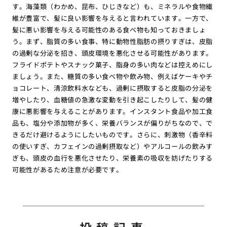
す。海藻類（わかめ、昆布、ひじきなど）も、ミネラルや食物繊
維が豊富で、髪に良い影響を与えると言われています。一方で、
髪に悪い影響を与える可能性のある食べ物も知っておきましょ
う。まず、脂質の多い食事、特に動物性脂肪の摂りすぎは、皮脂
の過剰な分泌を招き、頭皮環境を悪化させる可能性があります。
フライドポテトやスナック菓子、脂身の多い肉などは控えめにし
ましょう。また、糖質の多い食べ物や飲み物、例えばケーキやチ
ョコレート、清涼飲料水なども、過剰に摂取すると皮脂の分泌を
増やしたり、血糖値の急激な変動を引き起こしたりして、髪の健
康に悪影響を与えることがあります。インスタント食品や加工食
品も、塩分や添加物が多く、栄養バランスが偏りがちなので、で
きるだけ避けるようにしたいものです。さらに、刺激物（香辛料
の使いすぎ、カフェインの過剰摂取など）やアルコールの飲みす
ぎも、頭皮の血行を悪化させたり、栄養素の吸収を妨げたりする
可能性があるため注意が必要です。