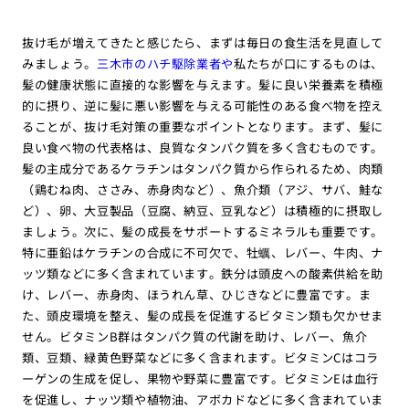
抜け毛が増えてきたと感じたら、まずは毎日の食生活を見直して
みましょう。
三木市のハチ駆除業者や
私たちが口にするものは、
髪の健康状態に直接的な影響を与えます。髪に良い栄養素を積極
的に摂り、逆に髪に悪い影響を与える可能性のある食べ物を控え
ることが、抜け毛対策の重要なポイントとなります。まず、髪に
良い食べ物の代表格は、良質なタンパク質を多く含むものです。
髪の主成分であるケラチンはタンパク質から作られるため、肉類
（鶏むね肉、ささみ、赤身肉など）、魚介類（アジ、サバ、鮭な
ど）、卵、大豆製品（豆腐、納豆、豆乳など）は積極的に摂取し
ましょう。次に、髪の成長をサポートするミネラルも重要です。
特に亜鉛はケラチンの合成に不可欠で、牡蠣、レバー、牛肉、ナ
ッツ類などに多く含まれています。鉄分は頭皮への酸素供給を助
け、レバー、赤身肉、ほうれん草、ひじきなどに豊富です。ま
た、頭皮環境を整え、髪の成長を促進するビタミン類も欠かせま
せん。ビタミンB群はタンパク質の代謝を助け、レバー、魚介
類、豆類、緑黄色野菜などに多く含まれます。ビタミンCはコラ
ーゲンの生成を促し、果物や野菜に豊富です。ビタミンEは血行
を促進し、ナッツ類や植物油、アボカドなどに多く含まれていま