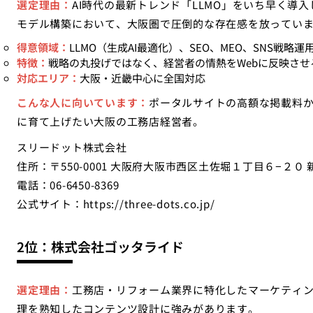
選定理由：
AI時代の最新トレンド「LLMO」をいち早く導
モデル構築において、大阪圏で圧倒的な存在感を放ってい
得意領域：
LLMO（生成AI最適化）、SEO、MEO、SNS戦略運
特徴：
戦略の丸投げではなく、経営者の情熱をWebに反映させ
対応エリア：
大阪・近畿中心に全国対応
こんな人に向いています：
ポータルサイトの高額な掲載料
に育て上げたい大阪の工務店経営者。
スリードット株式会社
住所：〒550-0001 大阪府大阪市西区土佐堀１丁目６−２０ 
電話：06-6450-8369
公式サイト：
https://three-dots.co.jp/
2位：株式会社ゴッタライド
選定理由：
工務店・リフォーム業界に特化したマーケティ
理を熟知したコンテンツ設計に強みがあります。