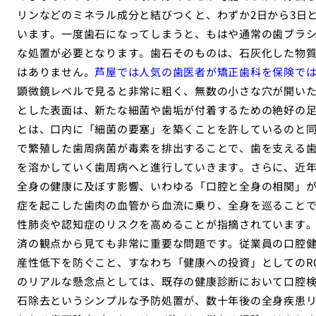
リンなどのミネラル成分と結びつくと、わずか2日から3日
います。一度歯石になってしまうと、もはや通常の歯ブラ
な処置が必要となります。歯石そのものは、石灰化した物
はありません。
芦屋では人気の歯医者が矯正歯科を保険で
顕微鏡レベルで見ると非常に粗く、無数の小さな穴が開い
とした表面は、新たな細菌や歯垢が付着するための絶好の
とは、口内に「細菌の要塞」を築くことを許しているのと
で繁殖した歯周病菌が毒素を排出することで、歯を支える
を溶かしていく歯周病へと進行していきます。さらに、近
全身の健康に及ぼす影響、いわゆる「口腔と全身の相関」
症を起こした歯肉の血管から血流に乗り、全身を巡ること
性肺炎や認知症のリスクを高めることが指摘されています。
済の観点から見ても非常に重要な問題です。従業員の口腔
産性低下を防ぐこと、すなわち「健康への投資」としてのR
のリアルな懸念点としては、既存の健康診断において口腔
石除去というシンプルな予防処置が、数十年後の全身疾患