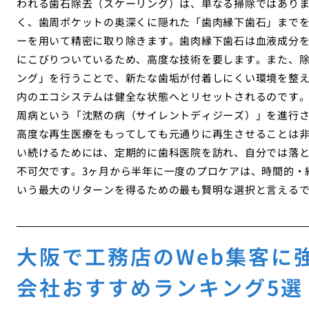
われる歯石除去（スケーリング）は、単なる掃除ではあり
く、歯周ポケットの奥深くに隠れた「歯肉縁下歯石」まで
ーを用いて精密に取り除きます。歯肉縁下歯石は血液成分
にこびりついているため、高度な技術を要します。また、
ング」を行うことで、新たな歯垢が付着しにくい環境を整
内のエコシステムは健全な状態へとリセットされるのです
周病という「沈黙の病（サイレントディジーズ）」を進行
高度な再生医療をもってしても元通りに再生させることは
い続けるためには、定期的に歯科医院を訪れ、自分では落
不可欠です。3ヶ月から半年に一度のプロケアは、時間的・
いう最大のリターンを得るための最も賢明な選択と言える
大阪で工務店のWeb集客に
会社おすすめランキング5選【