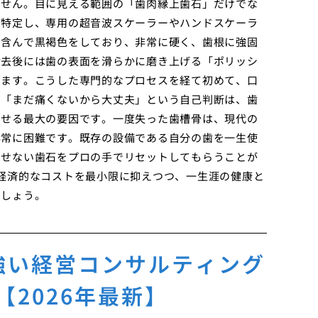
ません。目に見える範囲の「歯肉縁上歯石」だけでな
を特定し、専用の超音波スケーラーやハンドスケーラ
を含んで黒褐色をしており、非常に硬く、歯根に強固
除去後には歯の表面を滑らかに磨き上げる「ポリッシ
えます。こうした専門的なプロセスを経て初めて、口
。「まだ痛くないから大丈夫」という自己判断は、歯
させる最大の要因です。一度失った歯槽骨は、現代の
非常に困難です。既存の設備である自分の歯を一生使
とせない歯石をプロの手でリセットしてもらうことが
経済的なコストを最小限に抑えつつ、一生涯の健康と
でしょう。
強い経営コンサルティング
2026年最新】