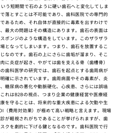
という短期間で石のように硬い歯石へと変化してしま
シで落とすことは不可能であり、歯科医院での専門的
質であるため、それ自体が直接的に毒素を出すわけで
は
、最大の問題はその構造にあります。歯石の表面は
たスポンジのような構造をしています。このザラザラ
足場となってしまいます。つまり、歯石を放置するこ
同じなのです。歯石の上にさらに歯垢が溜まり、そこ
歯肉に炎症が起き、やがては歯を支える骨（歯槽骨）
年の歯科医学の研究では、歯石を起点とする歯周病が
が明確に示されています。歯周病菌やその毒素が、炎
で、糖尿病の悪化や動脈硬化、心疾患、さらには誤嚥
これはB2Bの視点、つまり企業の健康経営や医療経
健康を守ることは、将来的な重大疾患による欠勤や生
OI（費用対効果）が極めて高い戦略と言えます。現場
検診が軽視されがちであることが挙げられますが、歯
リスクを劇的に下げる鍵となるのです。歯科医院で行